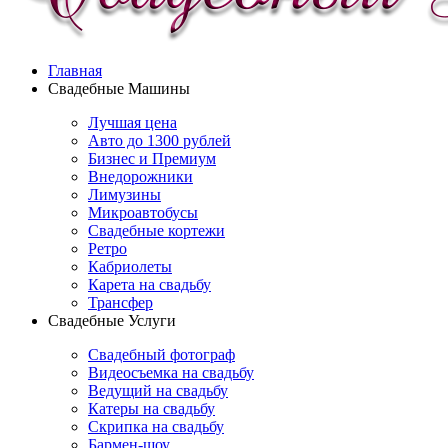
Главная
Свадебные Машины
Лучшая цена
Авто до 1300 рублей
Бизнес и Премиум
Внедорожники
Лимузины
Микроавтобусы
Свадебные кортежи
Ретро
Кабриолеты
Карета на свадьбу
Трансфер
Свадебные Услуги
Свадебный фотограф
Видеосъемка на свадьбу
Ведущий на свадьбу
Катеры на свадьбу
Скрипка на свадьбу
Бармен-шоу